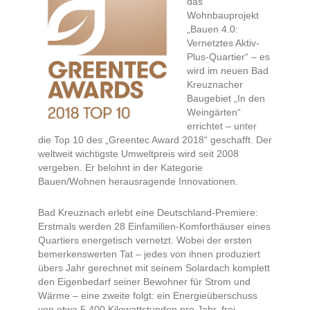
das
Wohnbauprojekt
„Bauen 4.0:
Vernetztes Aktiv­
Plus-Quartier“ – es
wird im neuen Bad
Kreuznacher
Baugebiet „In den
Weingärten“
errichtet – unter
die Top 10 des „Greentec Award 2018“ geschafft. Der
weltweit wichtigste Umweltpreis wird seit 2008
vergeben. Er belohnt in der Kategorie
Bauen/Wohnen herausragende Innovationen.
Bad Kreuznach erlebt eine Deutschland-Premiere:
Erstmals werden 28 Einfamilien-Komforthäuser eines
Quartiers energetisch vernetzt. Wobei der ersten
bemerkenswerten Tat – jedes von ihnen produziert
übers Jahr gerechnet mit seinem Solardach komplett
den Eigenbedarf seiner Bewohner für Strom und
Wärme – eine zweite folgt: ein Energieüberschuss
von etwa 5.400 Kilowattstunden pro Jahr, frei